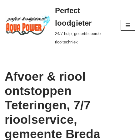
Perfect
Ga
loodgieter
naar
24/7 hulp, gecertificeerde
de
riooltechniek
inhoud
Afvoer & riool
ontstoppen
Teteringen, 7/7
rioolservice,
gemeente Breda