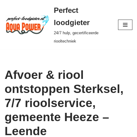
Perfect
Ga
loodgieter
naar
24/7 hulp, gecertificeerde
de
riooltechniek
inhoud
Afvoer & riool
ontstoppen Sterksel,
7/7 rioolservice,
gemeente Heeze –
Leende