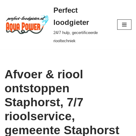
Perfect
Ga
loodgieter
naar
24/7 hulp, gecertificeerde
de
riooltechniek
inhoud
Afvoer & riool
ontstoppen
Staphorst, 7/7
rioolservice,
gemeente Staphorst