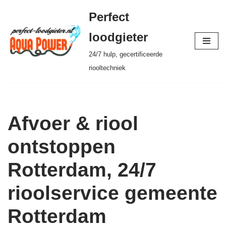
Perfect
Ga
loodgieter
naar
24/7 hulp, gecertificeerde
de
riooltechniek
inhoud
Afvoer & riool
ontstoppen
Rotterdam, 24/7
rioolservice gemeente
Rotterdam