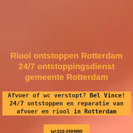
Riool ontstoppen Rotterdam
24/7 ontstoppingsdienst
gemeente Rotterdam
Afvoer of wc verstopt
?
Bel Vince!
24/7
ontstoppen en reparatie van
afvoer en riool
in Rotterdam
tel:010-2004860