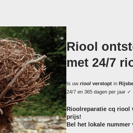
Riool onts
met 24/7 ri
Is uw
riool
verstopt
in
Rijsb
24/7 en 365 dagen per jaar ✓ 
Rioolreparatie cq riool
prijs!
Bel het lokale nummer v