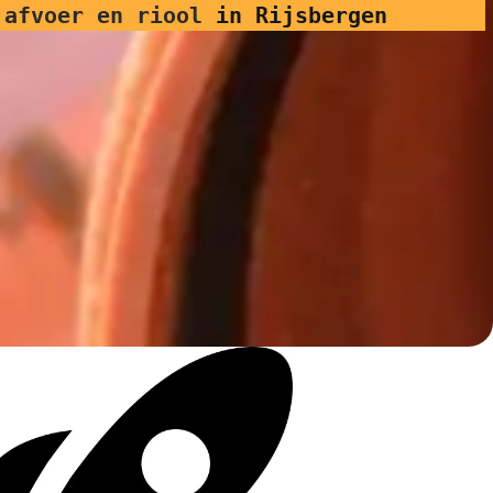
 afvoer en riool
in Rijsbergen