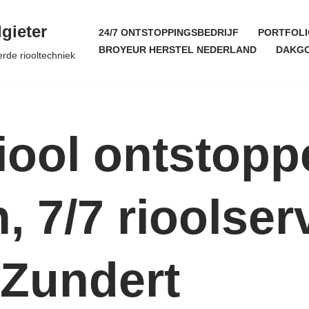
gieter
24/7 ONTSTOPPINGSBEDRIJF
PORTFOLI
BROYEUR HERSTEL NEDERLAND
DAKGO
erde riooltechniek
iool ontstopp
, 7/7 rioolser
Zundert