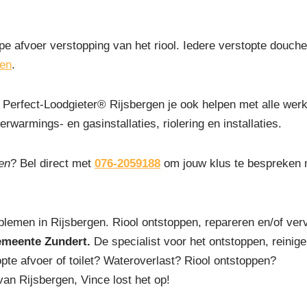
pe afvoer verstopping van het riool. Iedere verstopte douchep
gen
.
Perfect-Loodgieter® Rijsbergen je ook helpen met alle wer
erwarmings- en gasinstallaties, riolering en installaties.
gen
? Bel direct met
076-2059188
om jouw klus te bespreken m
blemen in Rijsbergen. Riool ontstoppen, repareren en/of ver
emeente Zundert.
De specialist voor het ontstoppen, reinigen
pte afvoer of toilet? Wateroverlast? Riool ontstoppen?
an Rijsbergen, Vince lost het op!