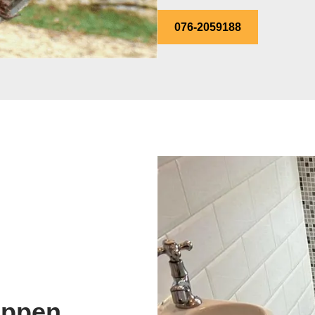
076-2059188
oppen