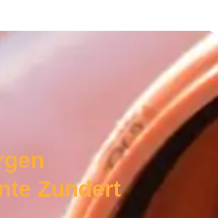
rgen
nte Zundert