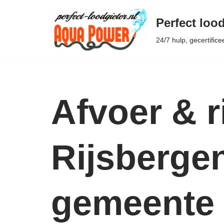
Perfect lood
Ga
24/7 hulp, gecertifice
naar
de
inhoud
Afvoer & r
Rijsbergen
gemeente 