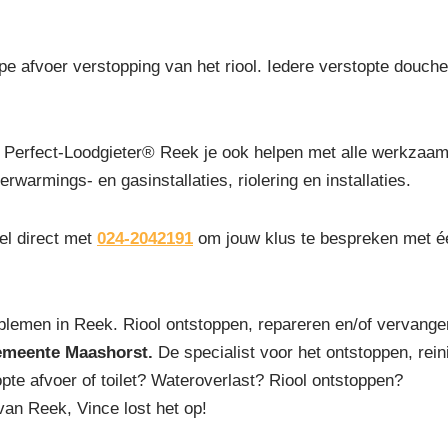
pe afvoer verstopping van het riool. Iedere verstopte douchep
Perfect-Loodgieter® Reek je ook helpen met alle werkzaam
erwarmings- en gasinstallaties, riolering en installaties.
el direct met
024-2042191
om jouw klus te bespreken met éé
blemen in Reek. Riool ontstoppen, repareren en/of vervange
emeente Maashorst.
De specialist voor het ontstoppen, reini
pte afvoer of toilet? Wateroverlast? Riool ontstoppen?
van Reek, Vince lost het op!