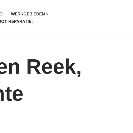
O
WERKGEBIEDEN
OT REPARATIE:
en Reek,
nte