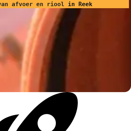
van afvoer en riool
in Reek