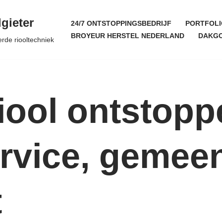
gieter
24/7 ONTSTOPPINGSBEDRIJF
PORTFOLI
BROYEUR HERSTEL NEDERLAND
DAKGO
erde riooltechniek
iool ontstopp
ervice, gemee
t