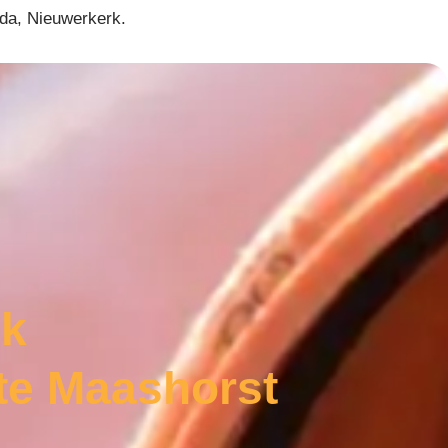
uda, Nieuwerkerk.
ek
te Maashorst