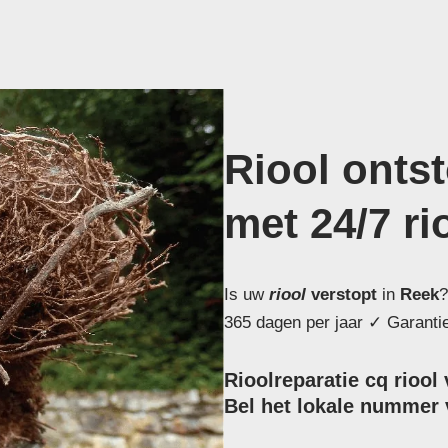
Riool onts
met 24/7 ri
Is uw
riool
verstopt
in
Reek
?
365 dagen per jaar ✓ Garantie
Rioolreparatie cq riool
Bel het lokale nummer v