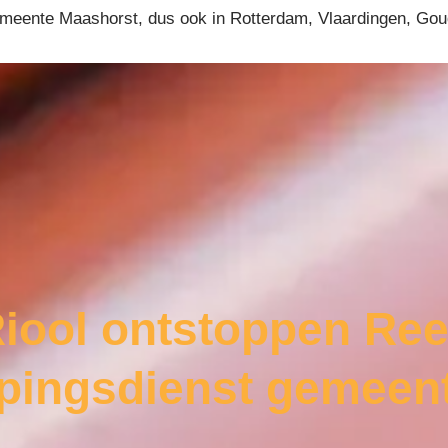
 gemeente Maashorst, dus ook in Rotterdam, Vlaardingen, Go
iool ontstoppen Re
ppingsdienst gemeen