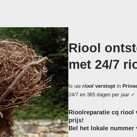
Riool onts
met 24/7 ri
Is uw
riool
verstopt
in
Prins
24/7 en 365 dagen per jaar ✓ 
Rioolreparatie cq rioo
prijs!
Bel het lokale nummer v