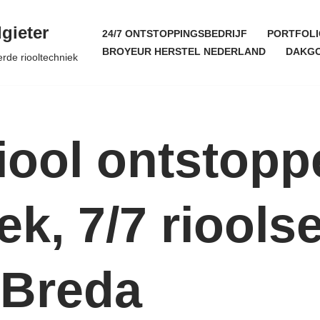
gieter
24/7 ONTSTOPPINGSBEDRIJF
PORTFOLI
BROYEUR HERSTEL NEDERLAND
DAKGO
erde riooltechniek
iool ontstopp
k, 7/7 rioolse
 Breda