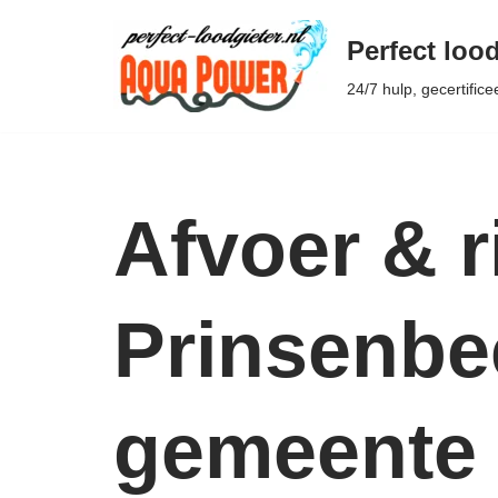
Perfect lood
Ga
24/7 hulp, gecertifice
naar
de
inhoud
Afvoer & r
Prinsenbee
gemeente