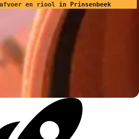
afvoer en riool
in Prinsenbeek