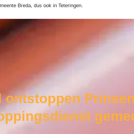
emeente Breda, dus ook in Teteringen.
l ontstoppen Prinse
toppingsdienst geme