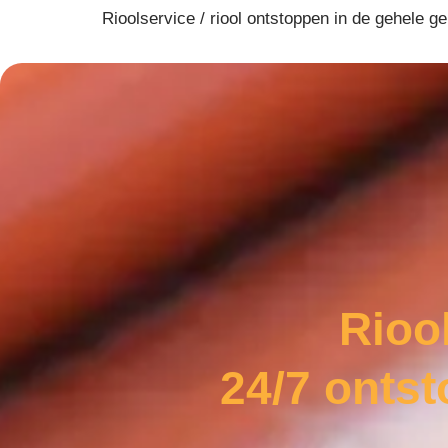
Rioolservice / riool ontstoppen in de gehele g
Rioo
24/7 onts