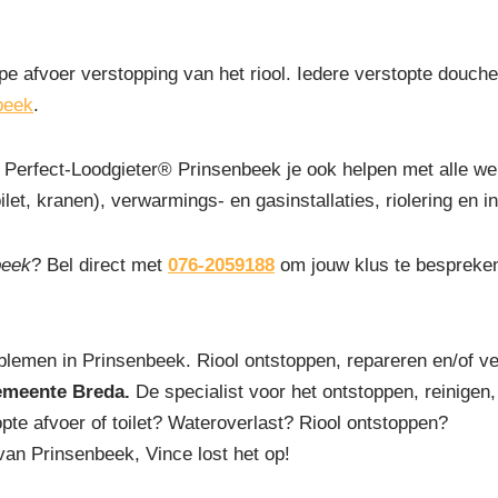
pe afvoer verstopping van het riool. Iedere verstopte douchep
beek
.
Perfect-Loodgieter® Prinsenbeek je ook helpen met alle w
let, kranen), verwarmings- en gasinstallaties, riolering en ins
beek
? Bel direct met
076-2059188
om jouw klus te bespreken
blemen in Prinsenbeek. Riool ontstoppen, repareren en/of v
emeente Breda.
De specialist voor het ontstoppen, reinigen, 
pte afvoer of toilet? Wateroverlast? Riool ontstoppen?
van Prinsenbeek, Vince lost het op!