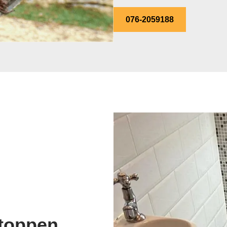
076-2059188
stoppen