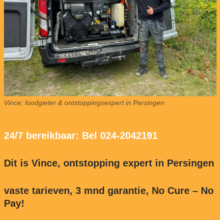
Vince: loodgieter & ontstoppingsexpert in Persingen
24/7 bereikbaar: Bel 024-2042191
Dit is Vince, ontstopping expert in Persingen
vaste tarieven, 3 mnd garantie, No Cure – No
Pay!