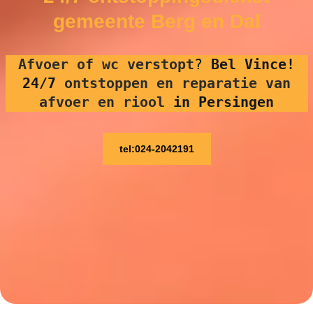
gemeente Berg en Dal
Afvoer of wc verstopt
?
Bel Vince!
24/7
ontstoppen en reparatie van
afvoer en riool
in Persingen
tel:024-2042191