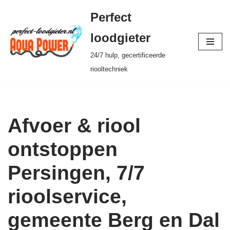
Perfect
Ga
loodgieter
naar
24/7 hulp, gecertificeerde
de
riooltechniek
inhoud
Afvoer & riool
ontstoppen
Persingen, 7/7
rioolservice,
gemeente Berg en Dal