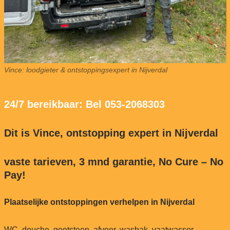
Vince: loodgieter & ontstoppingsexpert in Nijverdal
24/7 bereikbaar: Bel 053-2068303
Dit is Vince, ontstopping expert in Nijverdal
vaste tarieven, 3 mnd garantie, No Cure – No
Pay!
Plaatselijke ontstoppingen verhelpen in Nijverdal
WC, douche, gootsteen, afvoer, wasbak, vaatwasser,