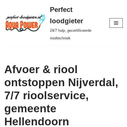
Perfect
Ga
loodgieter
naar
24/7 hulp, gecertificeerde
de
riooltechniek
inhoud
Afvoer & riool
ontstoppen Nijverdal,
7/7 rioolservice,
gemeente
Hellendoorn