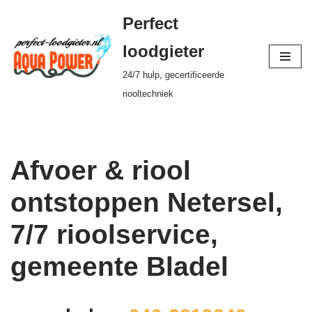
Perfect
Ga
loodgieter
naar
24/7 hulp, gecertificeerde
de
riooltechniek
inhoud
Afvoer & riool
ontstoppen Netersel,
7/7 rioolservice,
gemeente Bladel