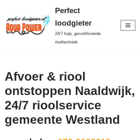
Perfect
Ga
loodgieter
naar
24/7 hulp, gecertificeerde
de
riooltechniek
inhoud
Afvoer & riool
ontstoppen Naaldwijk,
24/7 rioolservice
gemeente Westland