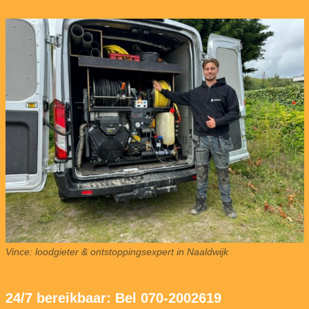
Vince: loodgieter & ontstoppingsexpert in Naaldwijk
24/7 bereikbaar: Bel 070-2002619