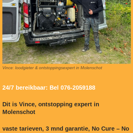
Vince: loodgieter & ontstoppingsexpert in Molenschot
24/7 bereikbaar: Bel 076-2059188
Dit is Vince, ontstopping expert in
Molenschot
vaste tarieven, 3 mnd garantie, No Cure – No