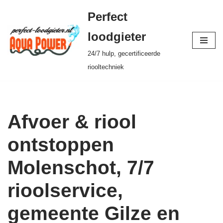
Perfect
Ga
loodgieter
naar
24/7 hulp, gecertificeerde
de
riooltechniek
inhoud
Afvoer & riool
ontstoppen
Molenschot, 7/7
rioolservice,
gemeente Gilze en