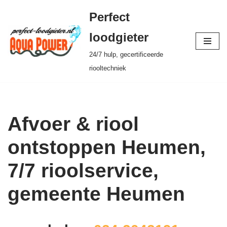
Perfect
Ga
loodgieter
naar
24/7 hulp, gecertificeerde
de
riooltechniek
inhoud
Afvoer & riool
ontstoppen Heumen,
7/7 rioolservice,
gemeente Heumen