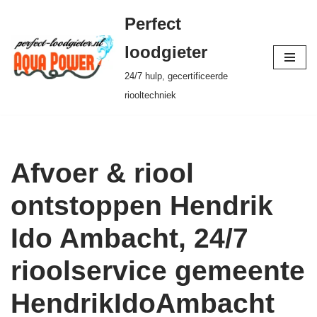
Perfect
Ga
loodgieter
naar
24/7 hulp, gecertificeerde
de
riooltechniek
inhoud
Afvoer & riool
ontstoppen Hendrik
Ido Ambacht, 24/7
rioolservice gemeente
HendrikIdoAmbacht