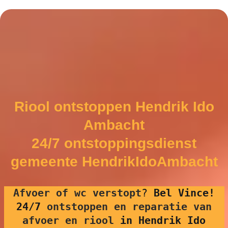
Riool ontstoppen Hendrik Ido
Ambacht
24/7 ontstoppingsdienst
gemeente HendrikIdoAmbacht
Afvoer of wc verstopt
?
Bel Vince!
24/7
ontstoppen en reparatie van
afvoer en riool
in Hendrik Ido