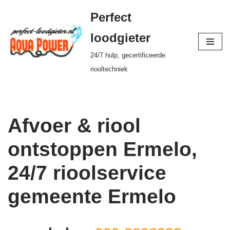
Perfect
Ga
loodgieter
naar
24/7 hulp, gecertificeerde
de
riooltechniek
inhoud
Afvoer & riool
ontstoppen Ermelo,
24/7 rioolservice
gemeente Ermelo