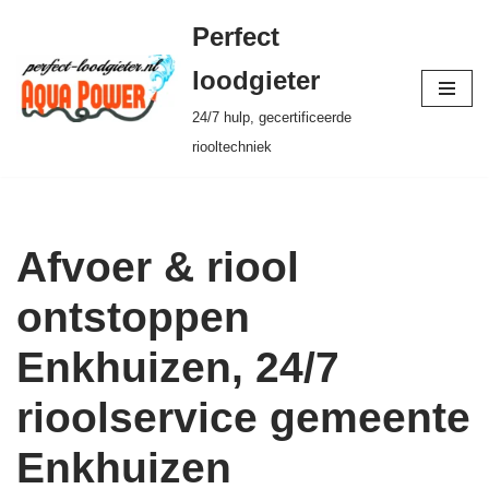
Perfect
Ga
loodgieter
naar
24/7 hulp, gecertificeerde
de
riooltechniek
inhoud
Afvoer & riool
ontstoppen
Enkhuizen, 24/7
rioolservice gemeente
Enkhuizen