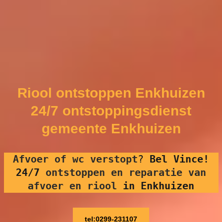
Riool ontstoppen Enkhuizen
24/7 ontstoppingsdienst
gemeente Enkhuizen
Afvoer of wc verstopt
?
Bel Vince!
24/7
ontstoppen en reparatie van
afvoer en riool
in Enkhuizen
tel:0299-231107