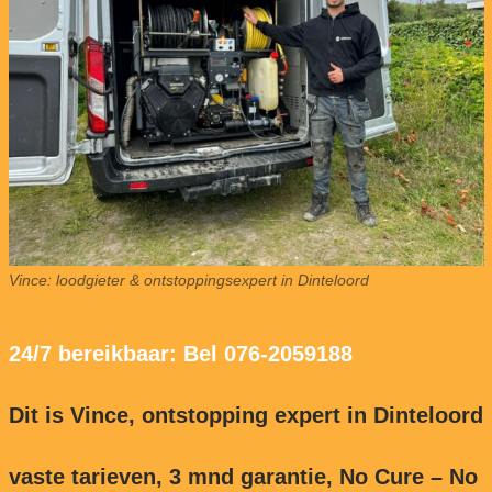
Vince: loodgieter & ontstoppingsexpert in Dinteloord
24/7 bereikbaar: Bel 076-2059188
Dit is Vince, ontstopping expert in Dinteloord
vaste tarieven, 3 mnd garantie, No Cure – No