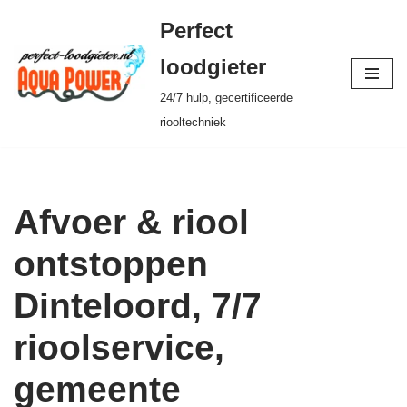
Perfect
Ga
loodgieter
naar
24/7 hulp, gecertificeerde
de
riooltechniek
inhoud
Afvoer & riool
ontstoppen
Dinteloord, 7/7
rioolservice,
gemeente