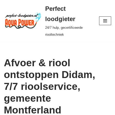
Perfect
Ga
loodgieter
naar
24/7 hulp, gecertificeerde
de
riooltechniek
inhoud
Afvoer & riool
ontstoppen Didam,
7/7 rioolservice,
gemeente
Montferland