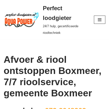
Perfect
Ga
loodgieter
naar
24/7 hulp, gecertificeerde
de
riooltechniek
inhoud
Afvoer & riool
ontstoppen Boxmeer,
7/7 rioolservice,
gemeente Boxmeer