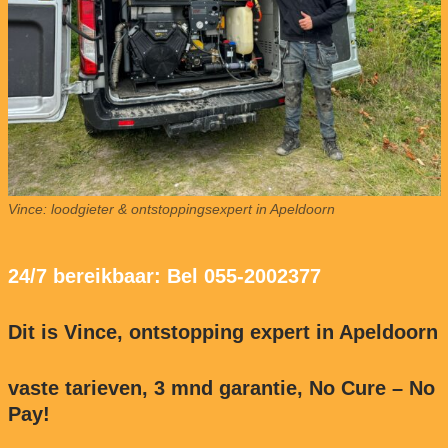
Vince: loodgieter & ontstoppingsexpert in Apeldoorn
24/7 bereikbaar: Bel 055-2002377
Dit is Vince, ontstopping expert in Apeldoorn
vaste tarieven, 3 mnd garantie, No Cure – No
Pay!