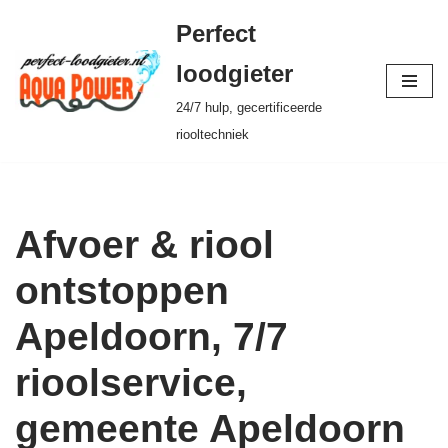
Perfect
Ga
loodgieter
naar
24/7 hulp, gecertificeerde
de
riooltechniek
inhoud
Afvoer & riool
ontstoppen
Apeldoorn, 7/7
rioolservice,
gemeente Apeldoorn