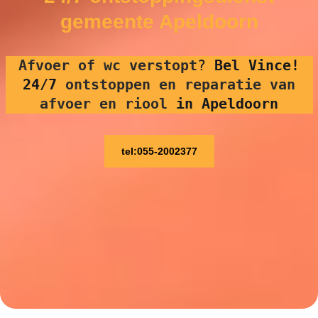
gemeente Apeldoorn
Afvoer of wc verstopt
?
Bel Vince!
24/7
ontstoppen en reparatie van
afvoer en riool
in Apeldoorn
tel:055-2002377