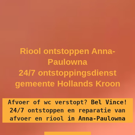
Riool ontstoppen Anna-
Paulowna
24/7 ontstoppingsdienst
gemeente Hollands Kroon
Afvoer of wc verstopt
?
Bel Vince!
24/7
ontstoppen en reparatie van
afvoer en riool
in Anna-Paulowna