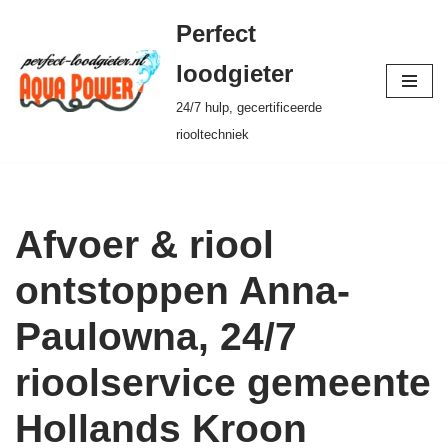
Perfect
Ga
loodgieter
naar
24/7 hulp, gecertificeerde
de
riooltechniek
inhoud
Afvoer & riool
ontstoppen Anna-
Paulowna, 24/7
rioolservice gemeente
Hollands Kroon