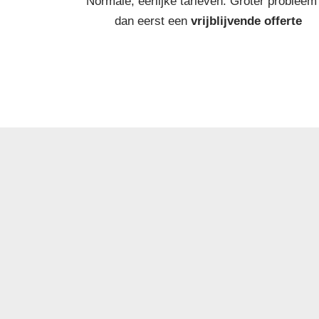
Normale, eerlijke tarieven. Groter probleem
dan eerst een
vrijblijvende offerte