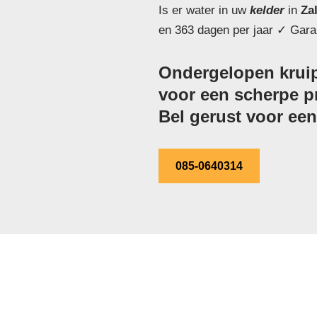
Is er water in uw
kelder
in
Za
en 363 dagen per jaar ✓ Garan
Ondergelopen kruip
voor een scherpe pri
Bel gerust voor een 
085-0640314