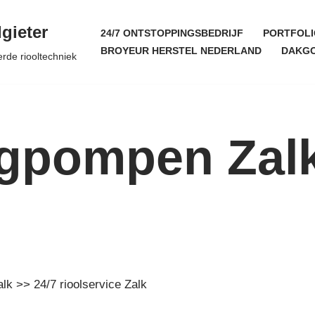
gieter
24/7 ONTSTOPPINGSBEDRIJF
PORTFOLI
BROYEUR HERSTEL NEDERLAND
DAKGO
erde riooltechniek
egpompen Zalk
alk >> 24/7 rioolservice Zalk