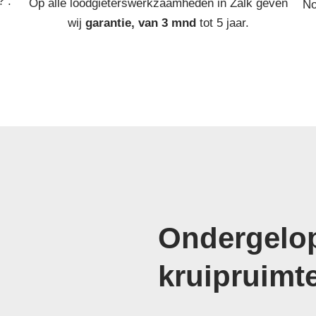
? :
Op alle loodgieterswerkzaamheden in Zalk geven
No
wij
garantie, van 3 mnd
tot 5 jaar.
Ondergelop
kruipruimt