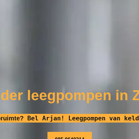
lder leegpompen in Z
Bel Arjan! Leegpompen van keld
pruimte?