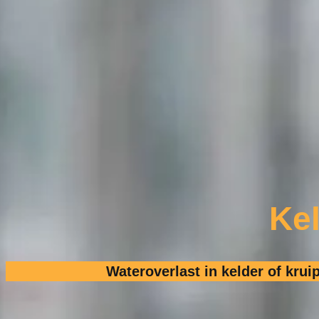
Ke
Wateroverlast in kelder of krui