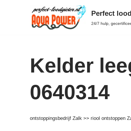
Perfect lood
Ga
24/7 hulp, gecertifice
naar
de
inhoud
Kelder le
0640314
ontstoppingsbedrijf Zalk >> riool ontstoppen Z