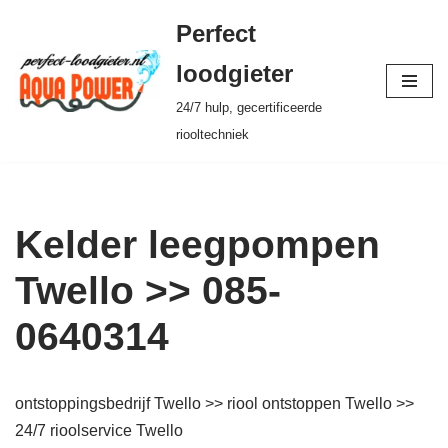
Perfect
Ga
loodgieter
naar
24/7 hulp, gecertificeerde
de
riooltechniek
inhoud
Kelder leegpompen
Twello >> 085-
0640314
ontstoppingsbedrijf Twello >> riool ontstoppen Twello >>
24/7 rioolservice Twello