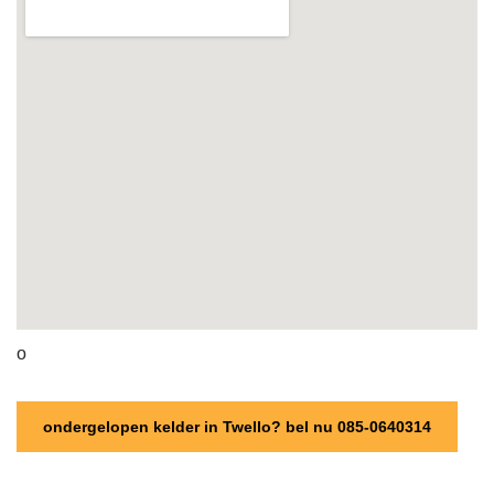
o
ondergelopen kelder in Twello? bel nu 085-0640314