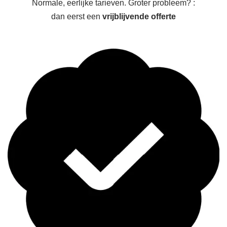
Normale, eerlijke tarieven. Groter probleem? :
dan eerst een
vrijblijvende offerte