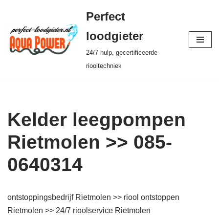
Perfect
Ga
loodgieter
naar
24/7 hulp, gecertificeerde
de
riooltechniek
inhoud
Kelder leegpompen
Rietmolen >> 085-
0640314
ontstoppingsbedrijf Rietmolen >> riool ontstoppen
Rietmolen >> 24/7 rioolservice Rietmolen