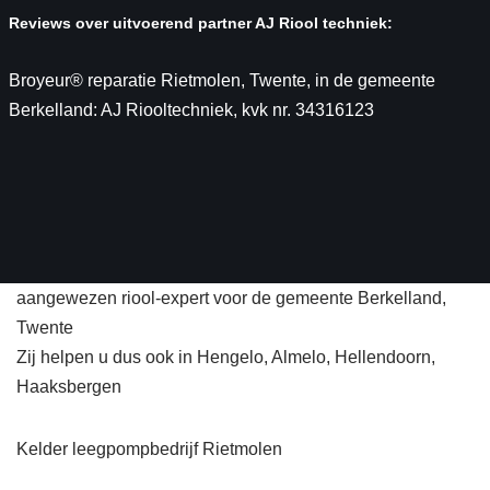
Reviews over uitvoerend partner AJ Riool techniek:
Broyeur® reparatie Rietmolen, Twente, in de gemeente
Berkelland: AJ Riooltechniek, kvk nr. 34316123
aangewezen riool-expert voor de gemeente Berkelland,
Twente
Zij helpen u dus ook in Hengelo, Almelo, Hellendoorn,
Haaksbergen
Kelder leegpompbedrijf Rietmolen