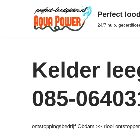
Perfect lood
Ga
24/7 hulp, gecertifice
naar
de
inhoud
Kelder l
085-06403
ontstoppingsbedrijf Obdam >> riool ontstopp