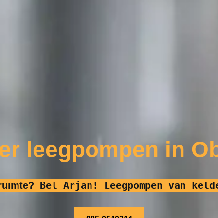
er leegpompen in 
Bel Arjan! Leegpompen van keld
pruimte?