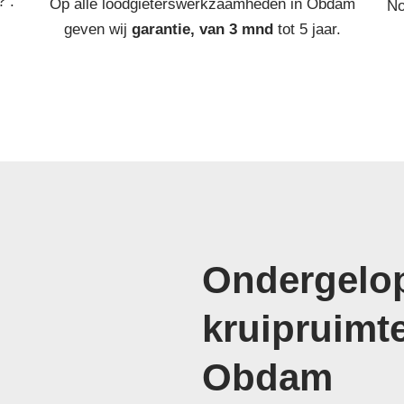
? :
Op alle loodgieterswerkzaamheden in Obdam
No
geven wij
garantie, van 3 mnd
tot 5 jaar.
Ondergelop
kruipruimt
Obdam