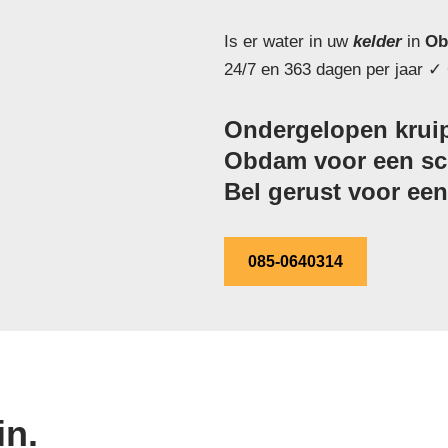
Is er water in uw
kelder
in
Ob
24/7 en 363 dagen per jaar ✓ 
Ondergelopen kruip
Obdam voor een sche
Bel gerust voor een 
085-0640314
in.