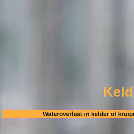
Keld
Wateroverlast in kelder of krui