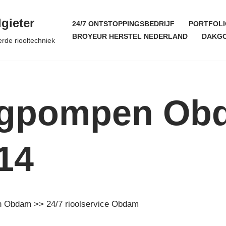
gieter
24/7 ONTSTOPPINGSBEDRIJF
PORTFOLI
BROYEUR HERSTEL NEDERLAND
DAKGO
erde riooltechniek
eegpompen Ob
14
en Obdam >> 24/7 rioolservice Obdam