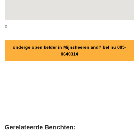
o
ondergelopen kelder in Mijnsheerenland? bel nu 085-
0640314
Gerelateerde Berichten: