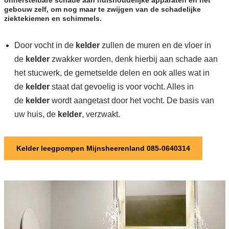
onherstelbare schade aan huishoudelijke apparaten en het
gebouw zelf, om nog maar te zwijgen van de schadelijke
ziektekiemen en schimmels.
Door vocht in de
kelder
zullen de muren en de vloer in
de
kelder
zwakker worden, denk hierbij aan schade aan
het stucwerk, de gemetselde delen en ook alles wat in
de
kelder
staat dat gevoelig is voor vocht. Alles in
de
kelder
wordt aangetast door het vocht. De basis van
uw huis, de
kelder
, verzwakt.
Kelder leegpompen Mijnsheerenland 085-0640314