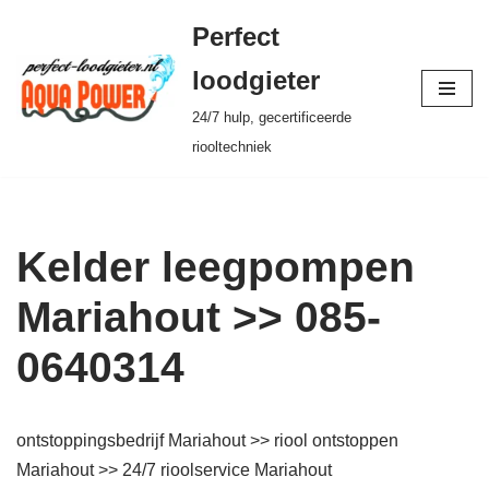
Perfect
Ga
loodgieter
naar
24/7 hulp, gecertificeerde
de
riooltechniek
inhoud
Kelder leegpompen
Mariahout >> 085-
0640314
ontstoppingsbedrijf Mariahout >> riool ontstoppen
Mariahout >> 24/7 rioolservice Mariahout