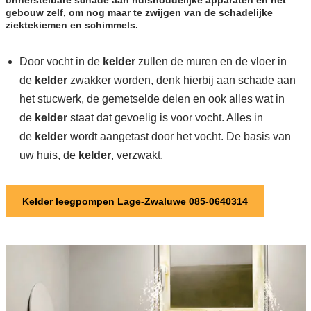
onherstelbare schade aan huishoudelijke apparaten en het
gebouw zelf, om nog maar te zwijgen van de schadelijke
ziektekiemen en schimmels.
Door vocht in de
kelder
zullen de muren en de vloer in
de
kelder
zwakker worden, denk hierbij aan schade aan
het stucwerk, de gemetselde delen en ook alles wat in
de
kelder
staat dat gevoelig is voor vocht. Alles in
de
kelder
wordt aangetast door het vocht. De basis van
uw huis, de
kelder
, verzwakt.
Kelder leegpompen Lage-Zwaluwe 085-0640314