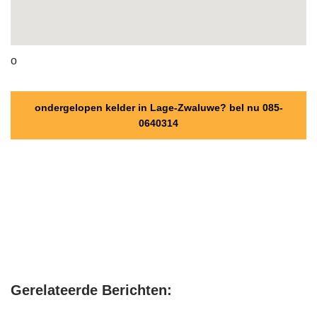
o
ondergelopen kelder in Lage-Zwaluwe? bel nu 085-
0640314
Gerelateerde Berichten: