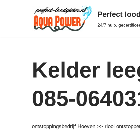
Perfect lood
Ga
24/7 hulp, gecertifice
naar
de
inhoud
Kelder le
085-06403
ontstoppingsbedrijf Hoeven >> riool ontstopp