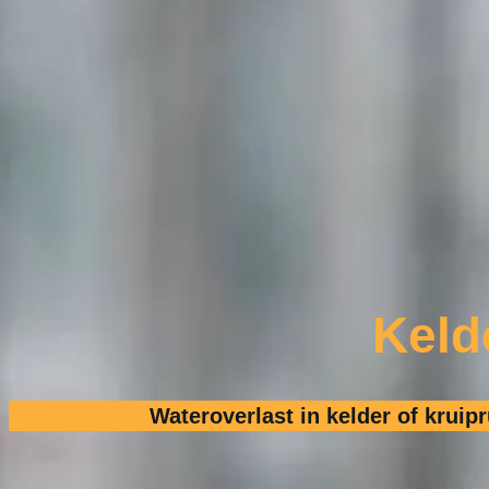
Keld
Wateroverlast in kelder of kruip