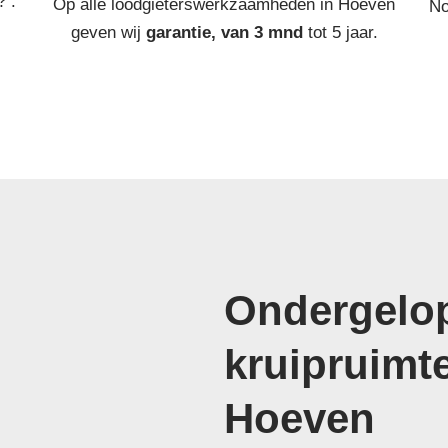
? :
Op alle loodgieterswerkzaamheden in Hoeven
No
geven wij
garantie, van 3 mnd
tot 5 jaar.
Ondergelop
kruipruimt
Hoeven