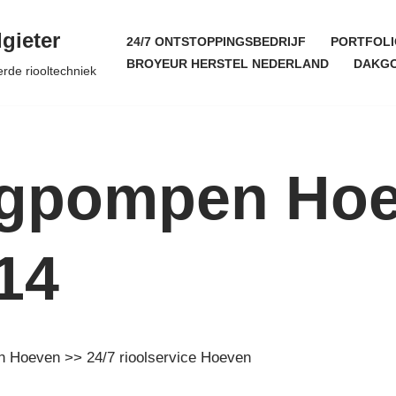
gieter
24/7 ONTSTOPPINGSBEDRIJF
PORTFOLI
BROYEUR HERSTEL NEDERLAND
DAKGO
erde riooltechniek
egpompen Ho
14
en Hoeven >> 24/7 rioolservice Hoeven