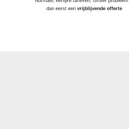
Normale, eerlijke tarieven. Groter probleem
dan eerst een
vrijblijvende offerte