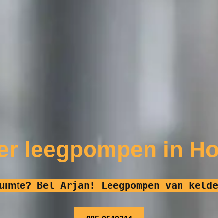
er leegpompen in H
Bel Arjan! Leegpompen van kelde
ruimte?