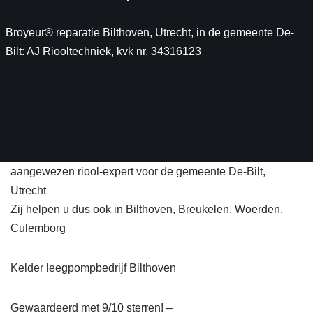
Broyeur® reparatie Bilthoven, Utrecht, in de gemeente De-
Bilt: AJ Riooltechniek, kvk nr. 34316123
aangewezen riool-expert voor de gemeente De-Bilt,
Utrecht
Zij helpen u dus ook in Bilthoven, Breukelen, Woerden,
Culemborg
Kelder leegpompbedrijf Bilthoven
Gewaardeerd met 9/10 sterren! –