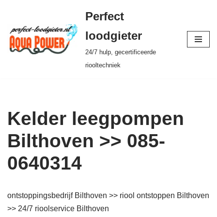
Perfect
Ga
loodgieter
naar
24/7 hulp, gecertificeerde
de
riooltechniek
inhoud
Kelder leegpompen
Bilthoven >> 085-
0640314
ontstoppingsbedrijf Bilthoven >> riool ontstoppen Bilthoven
>> 24/7 rioolservice Bilthoven