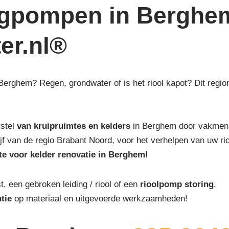
egpompen in Berghe
ter.nl®
 Berghem? Regen, grondwater of is het riool kapot? Dit regio
rstel
van kruipruimtes en kelders
in Berghem door vakmense
drijf van de regio Brabant Noord, voor het verhelpen van uw ri
rte voor kelder renovatie in Berghem!
st, een gebroken leiding / riool of een
rioolpomp storing
,
tie
op materiaal en uitgevoerde werkzaamheden!