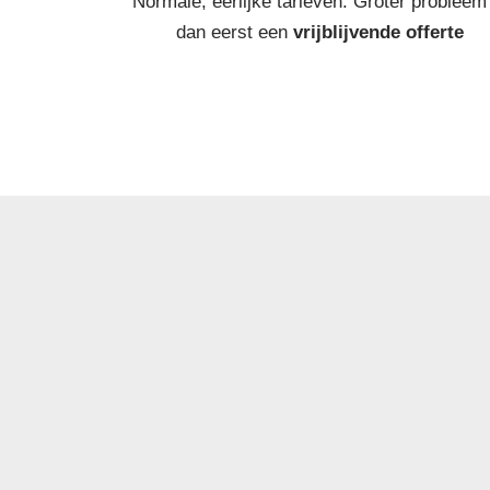
Normale, eerlijke tarieven. Groter probleem
dan eerst een
vrijblijvende offerte