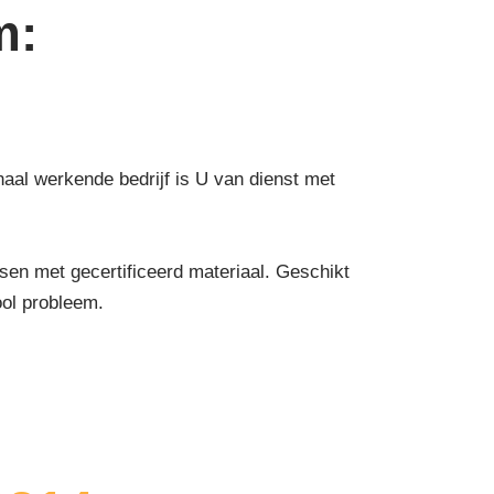
m:
naal werkende bedrijf is U van dienst met
n met gecertificeerd materiaal. Geschikt
ool probleem.