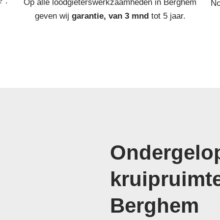
? :
Op alle loodgieterswerkzaamheden in Berghem
No
geven wij
garantie, van 3 mnd
tot 5 jaar.
Ondergelop
kruipruimt
Berghem