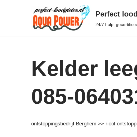
Perfect lood
Ga
24/7 hulp, gecertifice
naar
de
inhoud
Kelder le
085-06403
ontstoppingsbedrijf Berghem >> riool ontstop