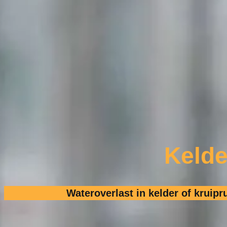
Keld
Wateroverlast in kelder of kruipr