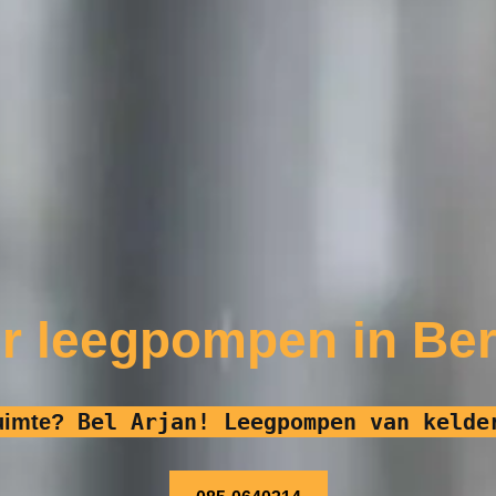
er leegpompen in Be
Bel Arjan! Leegpompen van kelde
uimte?