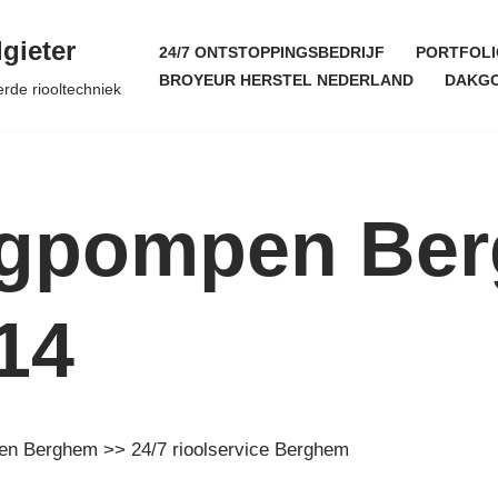
gieter
24/7 ONTSTOPPINGSBEDRIJF
PORTFOLI
BROYEUR HERSTEL NEDERLAND
DAKGO
erde riooltechniek
egpompen Be
14
pen Berghem >> 24/7 rioolservice Berghem