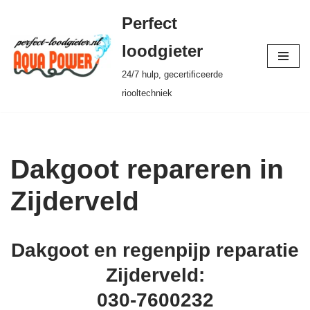
Perfect
Ga
loodgieter
naar
24/7 hulp, gecertificeerde
de
riooltechniek
inhoud
Dakgoot repareren in
Zijderveld
Dakgoot en regenpijp reparatie
Zijderveld:
030-7600232