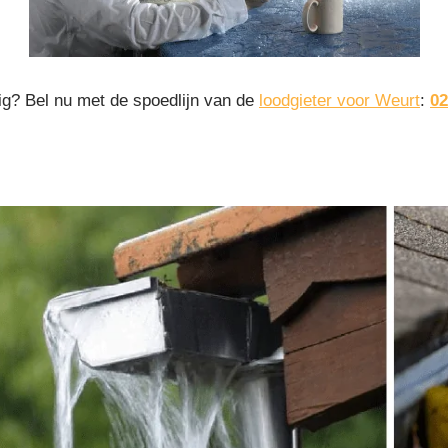
ig? Bel nu met de spoedlijn van de
loodgieter voor Weurt
:
02