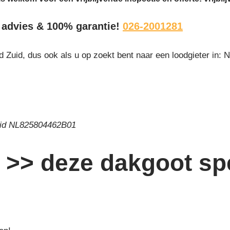
k advies & 100% garantie!
026-2001281
 Zuid, dus ook als u op zoekt bent naar een loodgieter in: 
 id NL825804462B01
>> deze dakgoot spe