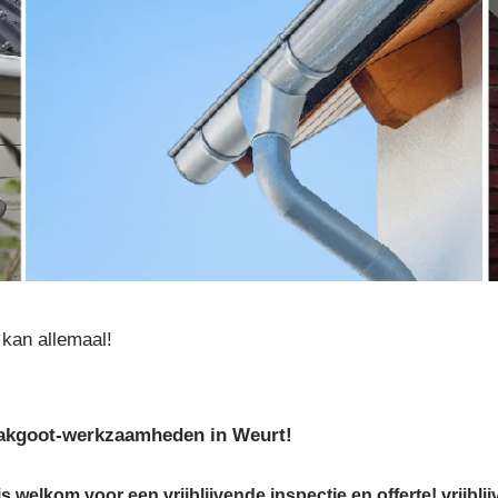
kan allemaal!
 dakgoot-werkzaamheden in Weurt!
s welkom voor een vrijblijvende inspectie en offerte! vrijblij