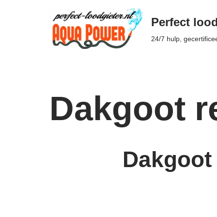
Perfect lood
Ga
24/7 hulp, gecertifice
naar
de
inhoud
Dakgoot r
Dakgoot 