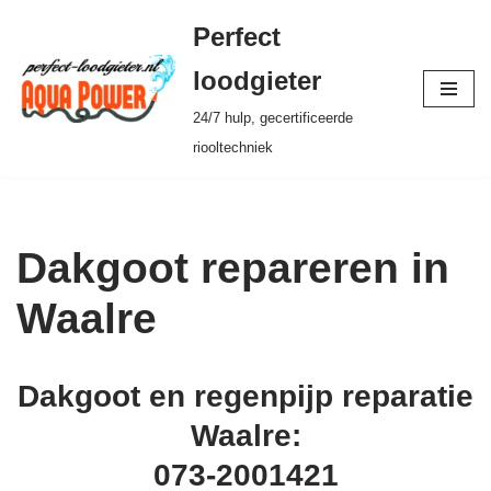
Perfect
Ga
loodgieter
naar
24/7 hulp, gecertificeerde
de
riooltechniek
inhoud
Dakgoot repareren in
Waalre
Dakgoot en regenpijp reparatie
Waalre:
073-2001421