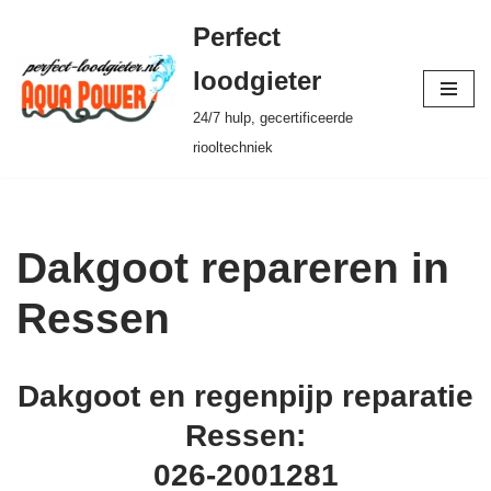
Perfect
Ga
loodgieter
naar
24/7 hulp, gecertificeerde
de
riooltechniek
inhoud
Dakgoot repareren in
Ressen
Dakgoot en regenpijp reparatie
Ressen:
026-2001281