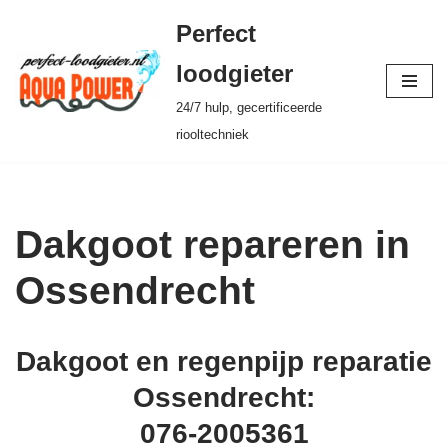
Perfect
Ga
loodgieter
naar
24/7 hulp, gecertificeerde
de
riooltechniek
inhoud
Dakgoot repareren in
Ossendrecht
Dakgoot en regenpijp reparatie
Ossendrecht:
076-2005361