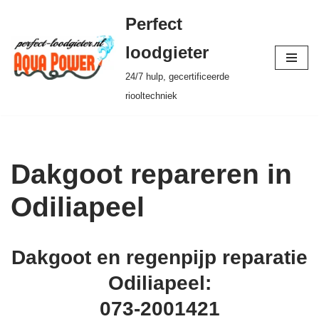
Perfect
Ga
loodgieter
naar
24/7 hulp, gecertificeerde
de
riooltechniek
inhoud
Dakgoot repareren in
Odiliapeel
Dakgoot en regenpijp reparatie
Odiliapeel:
073-2001421