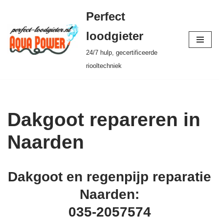
Perfect
Ga
loodgieter
naar
24/7 hulp, gecertificeerde
de
riooltechniek
inhoud
Dakgoot repareren in
Naarden
Dakgoot en regenpijp reparatie
Naarden:
035-2057574