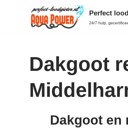
Perfect lood
Ga
24/7 hulp, gecertifice
naar
de
inhoud
Dakgoot r
Middelhar
Dakgoot en r