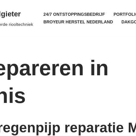
gieter
24/7 ONTSTOPPINGSBEDRIJF
PORTFOLI
BROYEUR HERSTEL NEDERLAND
DAKGO
erde riooltechniek
epareren in
nis
egenpijp reparatie 