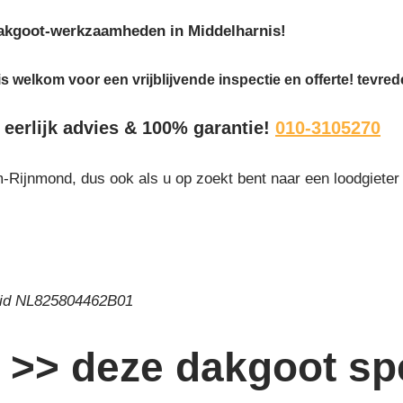
 dakgoot-werkzaamheden in Middelharnis!
is welkom voor een vrijblijvende inspectie en offerte! tevre
 eerlijk advies & 100% garantie!
010-3105270
-Rijnmond, dus ook als u op zoekt bent naar een loodgieter
 id NL825804462B01
>> deze dakgoot spe