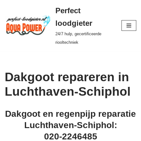
Perfect
Ga
loodgieter
naar
24/7 hulp, gecertificeerde
de
riooltechniek
inhoud
Dakgoot repareren in
Luchthaven-Schiphol
Dakgoot en regenpijp reparatie
Luchthaven-Schiphol:
020-2246485