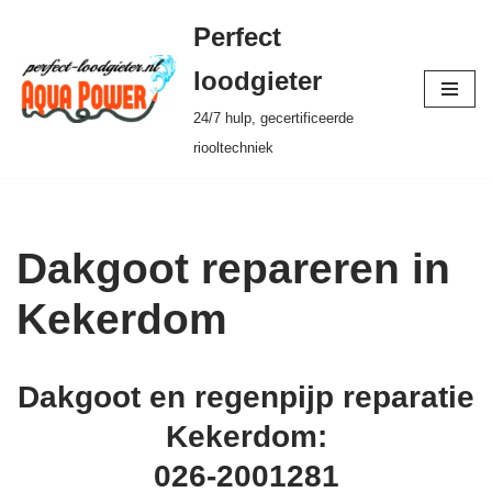
Perfect
Ga
loodgieter
naar
24/7 hulp, gecertificeerde
de
riooltechniek
inhoud
Dakgoot repareren in
Kekerdom
Dakgoot en regenpijp reparatie
Kekerdom:
026-2001281