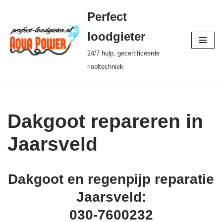
Perfect
Ga
loodgieter
naar
24/7 hulp, gecertificeerde
de
riooltechniek
inhoud
Dakgoot repareren in
Jaarsveld
Dakgoot en regenpijp reparatie
Jaarsveld:
030-7600232