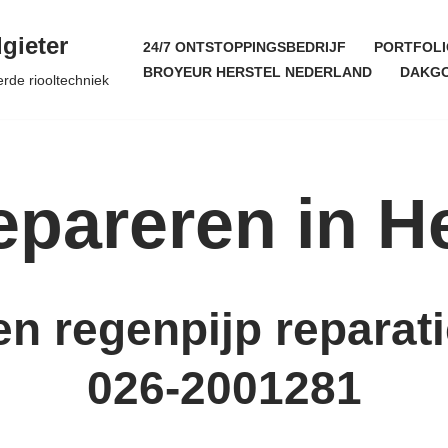
gieter
24/7 ONTSTOPPINGSBEDRIJF
PORTFOLI
BROYEUR HERSTEL NEDERLAND
DAKGO
erde riooltechniek
epareren in H
n regenpijp reparat
026-2001281