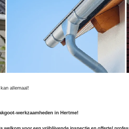
kan allemaal!
e dakgoot-werkzaamheden in Hertme!
s welkom voor een vrijblijvende inspectie en offerte! profes