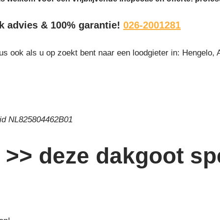
ijk advies & 100% garantie!
026-2001281
us ook als u op zoekt bent naar een loodgieter in: Hengelo,
 id NL825804462B01
>> deze dakgoot spe