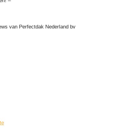
en! –
ws van Perfectdak Nederland bv
te