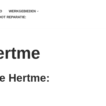
O
WERKGEBIEDEN
OT REPARATIE:
ertme
ie Hertme: