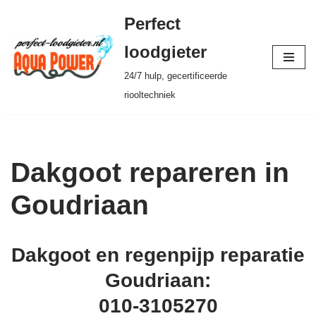
Perfect
Ga
loodgieter
naar
24/7 hulp, gecertificeerde
de
riooltechniek
inhoud
Dakgoot repareren in
Goudriaan
Dakgoot en regenpijp reparatie
Goudriaan:
010-3105270