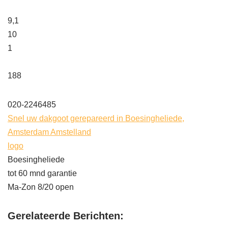
9,1
10
1
188
020-2246485
Snel uw dakgoot gerepareerd in Boesingheliede,
Amsterdam Amstelland
logo
Boesingheliede
tot 60 mnd garantie
Ma-Zon 8/20 open
Gerelateerde Berichten: