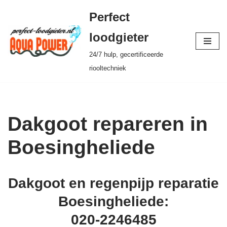
Perfect
Ga
loodgieter
naar
24/7 hulp, gecertificeerde
de
riooltechniek
inhoud
Dakgoot repareren in
Boesingheliede
Dakgoot en regenpijp reparatie
Boesingheliede:
020-2246485