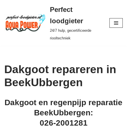
Perfect
Ga
loodgieter
naar
24/7 hulp, gecertificeerde
de
riooltechniek
inhoud
Dakgoot repareren in
BeekUbbergen
Dakgoot en regenpijp reparatie
BeekUbbergen:
026-2001281