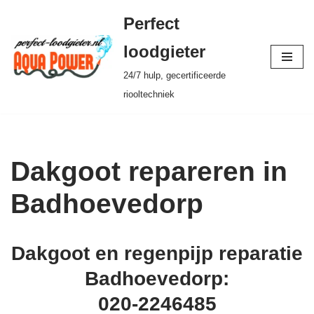
Perfect
Ga
loodgieter
naar
24/7 hulp, gecertificeerde
de
riooltechniek
inhoud
Dakgoot repareren in
Badhoevedorp
Dakgoot en regenpijp reparatie
Badhoevedorp:
020-2246485