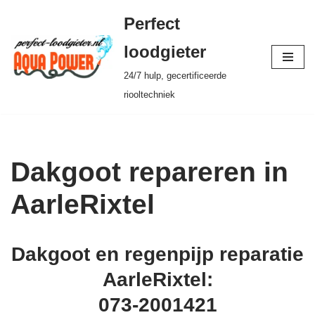
Perfect
Ga
loodgieter
naar
24/7 hulp, gecertificeerde
de
riooltechniek
inhoud
Dakgoot repareren in
AarleRixtel
Dakgoot en regenpijp reparatie
AarleRixtel:
073-2001421