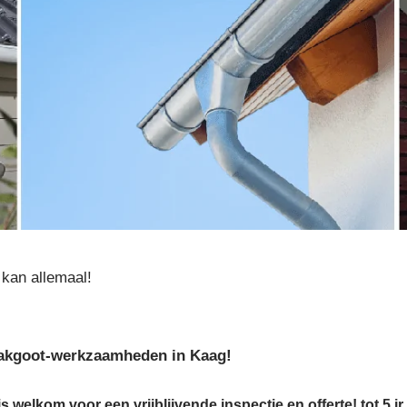
kan allemaal!
 dakgoot-werkzaamheden in Kaag!
s welkom voor een vrijblijvende inspectie en offerte! tot 5 jr