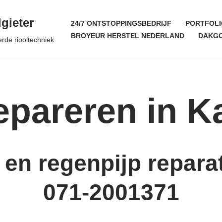
gieter
24/7 ONTSTOPPINGSBEDRIJF
PORTFOLI
BROYEUR HERSTEL NEDERLAND
DAKGO
erde riooltechniek
epareren in K
en regenpijp repara
071-2001371