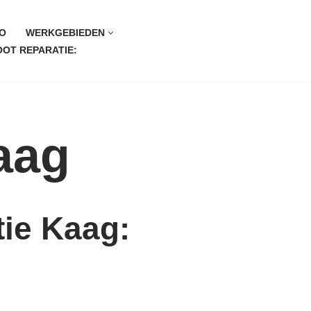
O
WERKGEBIEDEN
OT REPARATIE:
aag
tie Kaag: