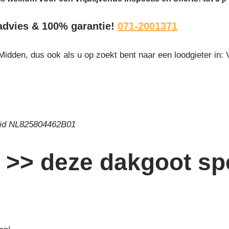
k advies & 100% garantie!
071-2001371
Midden, dus ook als u op zoekt bent naar een loodgieter in:
 id NL825804462B01
>> deze dakgoot spe