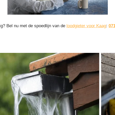
ig? Bel nu met de spoedlijn van de
loodgieter voor Kaag
:
07