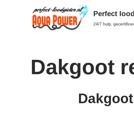
Perfect lood
Ga
24/7 hulp, gecertifice
naar
de
inhoud
Dakgoot r
Dakgoot 