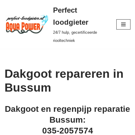
Perfect
Ga
loodgieter
naar
24/7 hulp, gecertificeerde
de
riooltechniek
inhoud
Dakgoot repareren in
Bussum
Dakgoot en regenpijp reparatie
Bussum:
035-2057574